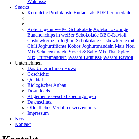
Walnüsse
Snacks
Komplette Produktliste
Einfach als PDF herunterladen.
Apfelringe in weißer Schokolade
Apfelschokoringe
Bananenchips in weißer Schokolade
BBQ-Ravioli
Cashewkerne in Joghurt Schokolade
Cashewkerne mit
Chili
Joghurtfrüchte
Kokos-Joghurtmandeln
Mais
Nori
Mix
Schneemandeln
Sweet & Salty Mix
Thai Spicy
Mix
Trüffelmandeln
Wasabi-Erdnüsse
Wasabi-Ravioli
Unternehmen
Das Unternehmen Howa
Geschichte
Qualität
Biologischer Anbau
Downloads
Allgemeine Geschäftsbedingungen
Datenschutz
Öffentliches Verfahrensverzeichnis
Impressum
News
Kontakt