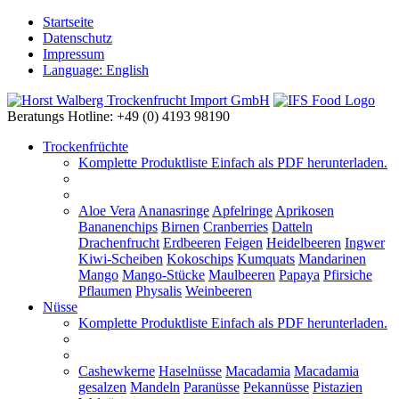
Startseite
Datenschutz
Impressum
Language: English
Beratungs Hotline: +49 (0) 4193 98190
Trockenfrüchte
Komplette Produktliste
Einfach als PDF herunterladen.
Aloe Vera
Ananasringe
Apfelringe
Aprikosen
Bananenchips
Birnen
Cranberries
Datteln
Drachenfrucht
Erdbeeren
Feigen
Heidelbeeren
Ingwer
Kiwi-Scheiben
Kokoschips
Kumquats
Mandarinen
Mango
Mango-Stücke
Maulbeeren
Papaya
Pfirsiche
Pflaumen
Physalis
Weinbeeren
Nüsse
Komplette Produktliste
Einfach als PDF herunterladen.
Cashewkerne
Haselnüsse
Macadamia
Macadamia
gesalzen
Mandeln
Paranüsse
Pekannüsse
Pistazien