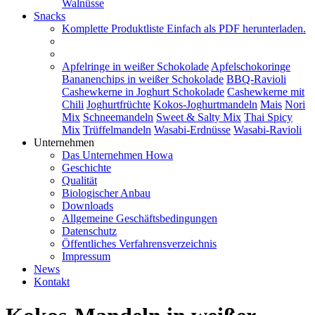
Walnüsse
Snacks
Komplette Produktliste
Einfach als PDF herunterladen.
Apfelringe in weißer Schokolade
Apfelschokoringe
Bananenchips in weißer Schokolade
BBQ-Ravioli
Cashewkerne in Joghurt Schokolade
Cashewkerne mit
Chili
Joghurtfrüchte
Kokos-Joghurtmandeln
Mais
Nori
Mix
Schneemandeln
Sweet & Salty Mix
Thai Spicy
Mix
Trüffelmandeln
Wasabi-Erdnüsse
Wasabi-Ravioli
Unternehmen
Das Unternehmen Howa
Geschichte
Qualität
Biologischer Anbau
Downloads
Allgemeine Geschäftsbedingungen
Datenschutz
Öffentliches Verfahrensverzeichnis
Impressum
News
Kontakt