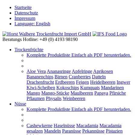
Startseite
Datenschutz
Impressum
Language: English
Beratungs Hotline: +49 (0) 4193 98190
Trockenfrüchte
Komplette Produktliste
Einfach als PDF herunterladen.
Aloe Vera
Ananasringe
Apfelringe
Aprikosen
Bananenchips
Birnen
Cranberries
Datteln
Drachenfrucht
Erdbeeren
Feigen
Heidelbeeren
Ingwer
Kiwi-Scheiben
Kokoschips
Kumquats
Mandarinen
Mango
Mango-Stücke
Maulbeeren
Papaya
Pfirsiche
Pflaumen
Physalis
Weinbeeren
Nüsse
Komplette Produktliste
Einfach als PDF herunterladen.
Cashewkerne
Haselnüsse
Macadamia
Macadamia
gesalzen
Mandeln
Paranüsse
Pekannüsse
Pistazien