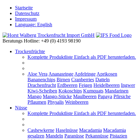
Startseite
Datenschutz
Impressum
Language: English
Beratungs Hotline: +49 (0) 4193 98190
Trockenfrüchte
Komplette Produktliste
Einfach als PDF herunterladen.
Aloe Vera
Ananasringe
Apfelringe
Aprikosen
Bananenchips
Birnen
Cranberries
Datteln
Drachenfrucht
Erdbeeren
Feigen
Heidelbeeren
Ingwer
Kiwi-Scheiben
Kokoschips
Kumquats
Mandarinen
Mango
Mango-Stücke
Maulbeeren
Papaya
Pfirsiche
Pflaumen
Physalis
Weinbeeren
Nüsse
Komplette Produktliste
Einfach als PDF herunterladen.
Cashewkerne
Haselnüsse
Macadamia
Macadamia
gesalzen
Mandeln
Paranüsse
Pekannüsse
Pistazien