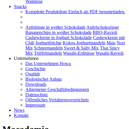
Walnüsse
Snacks
Komplette Produktliste
Einfach als PDF herunterladen.
Apfelringe in weißer Schokolade
Apfelschokoringe
Bananenchips in weißer Schokolade
BBQ-Ravioli
Cashewkerne in Joghurt Schokolade
Cashewkerne mit
Chili
Joghurtfrüchte
Kokos-Joghurtmandeln
Mais
Nori
Mix
Schneemandeln
Sweet & Salty Mix
Thai Spicy
Mix
Trüffelmandeln
Wasabi-Erdnüsse
Wasabi-Ravioli
Unternehmen
Das Unternehmen Howa
Geschichte
Qualität
Biologischer Anbau
Downloads
Allgemeine Geschäftsbedingungen
Datenschutz
Öffentliches Verfahrensverzeichnis
Impressum
News
Kontakt