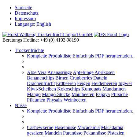
Startseite
Datenschutz
Impressum
Language: English
Beratungs Hotline: +49 (0) 4193 98190
Trockenfrüchte
Komplette Produktliste
Einfach als PDF herunterladen.
Aloe Vera
Ananasringe
Apfelringe
Aprikosen
Bananenchips
Birnen
Cranberries
Datteln
Drachenfrucht
Erdbeeren
Feigen
Heidelbeeren
Ingwer
Kiwi-Scheiben
Kokoschips
Kumquats
Mandarinen
Mango
Mango-Stücke
Maulbeeren
Papaya
Pfirsiche
Pflaumen
Physalis
Weinbeeren
Nüsse
Komplette Produktliste
Einfach als PDF herunterladen.
Cashewkerne
Haselnüsse
Macadamia
Macadamia
gesalzen
Mandeln
Paranüsse
Pekannüsse
Pistazien