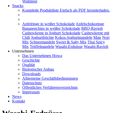
Walnüsse
Snacks
Komplette Produktliste
Einfach als PDF herunterladen.
Apfelringe in weißer Schokolade
Apfelschokoringe
Bananenchips in weißer Schokolade
BBQ-Ravioli
Cashewkerne in Joghurt Schokolade
Cashewkerne mit
Chili
Joghurtfrüchte
Kokos-Joghurtmandeln
Mais
Nori
Mix
Schneemandeln
Sweet & Salty Mix
Thai Spicy
Mix
Trüffelmandeln
Wasabi-Erdnüsse
Wasabi-Ravioli
Unternehmen
Das Unternehmen Howa
Geschichte
Qualität
Biologischer Anbau
Downloads
Allgemeine Geschäftsbedingungen
Datenschutz
Öffentliches Verfahrensverzeichnis
Impressum
News
Kontakt