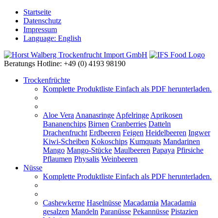
Startseite
Datenschutz
Impressum
Language: English
Beratungs Hotline: +49 (0) 4193 98190
Trockenfrüchte
Komplette Produktliste
Einfach als PDF herunterladen.
Aloe Vera
Ananasringe
Apfelringe
Aprikosen
Bananenchips
Birnen
Cranberries
Datteln
Drachenfrucht
Erdbeeren
Feigen
Heidelbeeren
Ingwer
Kiwi-Scheiben
Kokoschips
Kumquats
Mandarinen
Mango
Mango-Stücke
Maulbeeren
Papaya
Pfirsiche
Pflaumen
Physalis
Weinbeeren
Nüsse
Komplette Produktliste
Einfach als PDF herunterladen.
Cashewkerne
Haselnüsse
Macadamia
Macadamia
gesalzen
Mandeln
Paranüsse
Pekannüsse
Pistazien