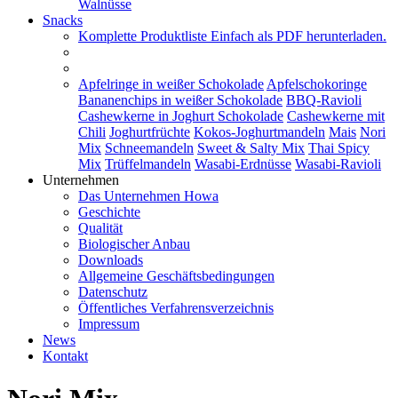
Walnüsse
Snacks
Komplette Produktliste
Einfach als PDF herunterladen.
Apfelringe in weißer Schokolade
Apfelschokoringe
Bananenchips in weißer Schokolade
BBQ-Ravioli
Cashewkerne in Joghurt Schokolade
Cashewkerne mit
Chili
Joghurtfrüchte
Kokos-Joghurtmandeln
Mais
Nori
Mix
Schneemandeln
Sweet & Salty Mix
Thai Spicy
Mix
Trüffelmandeln
Wasabi-Erdnüsse
Wasabi-Ravioli
Unternehmen
Das Unternehmen Howa
Geschichte
Qualität
Biologischer Anbau
Downloads
Allgemeine Geschäftsbedingungen
Datenschutz
Öffentliches Verfahrensverzeichnis
Impressum
News
Kontakt