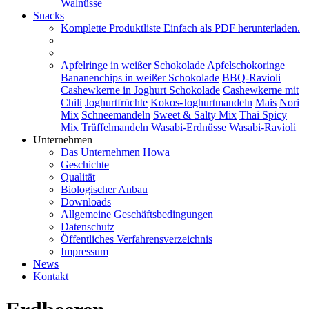
Walnüsse
Snacks
Komplette Produktliste
Einfach als PDF herunterladen.
Apfelringe in weißer Schokolade
Apfelschokoringe
Bananenchips in weißer Schokolade
BBQ-Ravioli
Cashewkerne in Joghurt Schokolade
Cashewkerne mit
Chili
Joghurtfrüchte
Kokos-Joghurtmandeln
Mais
Nori
Mix
Schneemandeln
Sweet & Salty Mix
Thai Spicy
Mix
Trüffelmandeln
Wasabi-Erdnüsse
Wasabi-Ravioli
Unternehmen
Das Unternehmen Howa
Geschichte
Qualität
Biologischer Anbau
Downloads
Allgemeine Geschäftsbedingungen
Datenschutz
Öffentliches Verfahrensverzeichnis
Impressum
News
Kontakt