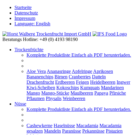
Startseite
Datenschutz
Impressum
Language: English
Beratungs Hotline: +49 (0) 4193 98190
Trockenfrüchte
Komplette Produktliste
Einfach als PDF herunterladen.
Aloe Vera
Ananasringe
Apfelringe
Aprikosen
Bananenchips
Birnen
Cranberries
Datteln
Drachenfrucht
Erdbeeren
Feigen
Heidelbeeren
Ingwer
Kiwi-Scheiben
Kokoschips
Kumquats
Mandarinen
Mango
Mango-Stücke
Maulbeeren
Papaya
Pfirsiche
Pflaumen
Physalis
Weinbeeren
Nüsse
Komplette Produktliste
Einfach als PDF herunterladen.
Cashewkerne
Haselnüsse
Macadamia
Macadamia
gesalzen
Mandeln
Paranüsse
Pekannüsse
Pistazien