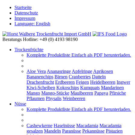
Startseite
Datenschutz
Impressum
Language: English
Beratungs Hotline: +49 (0) 4193 98190
Trockenfrüchte
Komplette Produktliste
Einfach als PDF herunterladen.
Aloe Vera
Ananasringe
Apfelringe
Aprikosen
Bananenchips
Birnen
Cranberries
Datteln
Drachenfrucht
Erdbeeren
Feigen
Heidelbeeren
Ingwer
Kiwi-Scheiben
Kokoschips
Kumquats
Mandarinen
Mango
Mango-Stücke
Maulbeeren
Papaya
Pfirsiche
Pflaumen
Physalis
Weinbeeren
Nüsse
Komplette Produktliste
Einfach als PDF herunterladen.
Cashewkerne
Haselnüsse
Macadamia
Macadamia
gesalzen
Mandeln
Paranüsse
Pekannüsse
Pistazien