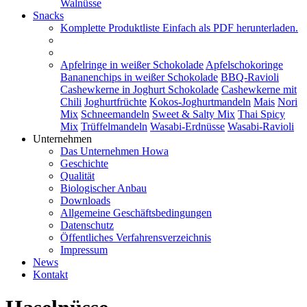
Walnüsse
Snacks
Komplette Produktliste
Einfach als PDF herunterladen.
Apfelringe in weißer Schokolade
Apfelschokoringe
Bananenchips in weißer Schokolade
BBQ-Ravioli
Cashewkerne in Joghurt Schokolade
Cashewkerne mit
Chili
Joghurtfrüchte
Kokos-Joghurtmandeln
Mais
Nori
Mix
Schneemandeln
Sweet & Salty Mix
Thai Spicy
Mix
Trüffelmandeln
Wasabi-Erdnüsse
Wasabi-Ravioli
Unternehmen
Das Unternehmen Howa
Geschichte
Qualität
Biologischer Anbau
Downloads
Allgemeine Geschäftsbedingungen
Datenschutz
Öffentliches Verfahrensverzeichnis
Impressum
News
Kontakt