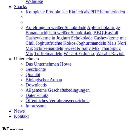
Walnüsse
Snacks
Komplette Produktliste
Einfach als PDF herunterladen.
Apfelringe in weißer Schokolade
Apfelschokoringe
Bananenchips in weißer Schokolade
BBQ-Ravioli
Cashewkerne in Joghurt Schokolade
Cashewkerne mit
Chili
Joghurtfrüchte
Kokos-Joghurtmandeln
Mais
Nori
Mix
Schneemandeln
Sweet & Salty Mix
Thai Spicy
Mix
Trüffelmandeln
Wasabi-Erdnüsse
Wasabi-Ravioli
Unternehmen
Das Unternehmen Howa
Geschichte
Qualität
Biologischer Anbau
Downloads
Allgemeine Geschäftsbedingungen
Datenschutz
Öffentliches Verfahrensverzeichnis
Impressum
News
Kontakt