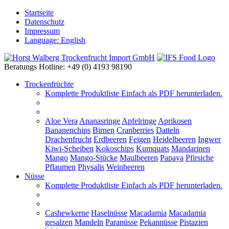
Startseite
Datenschutz
Impressum
Language: English
Beratungs Hotline: +49 (0) 4193 98190
Trockenfrüchte
Komplette Produktliste
Einfach als PDF herunterladen.
Aloe Vera
Ananasringe
Apfelringe
Aprikosen
Bananenchips
Birnen
Cranberries
Datteln
Drachenfrucht
Erdbeeren
Feigen
Heidelbeeren
Ingwer
Kiwi-Scheiben
Kokoschips
Kumquats
Mandarinen
Mango
Mango-Stücke
Maulbeeren
Papaya
Pfirsiche
Pflaumen
Physalis
Weinbeeren
Nüsse
Komplette Produktliste
Einfach als PDF herunterladen.
Cashewkerne
Haselnüsse
Macadamia
Macadamia
gesalzen
Mandeln
Paranüsse
Pekannüsse
Pistazien