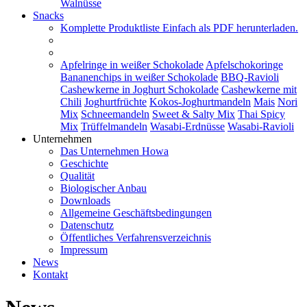
Walnüsse
Snacks
Komplette Produktliste
Einfach als PDF herunterladen.
Apfelringe in weißer Schokolade
Apfelschokoringe
Bananenchips in weißer Schokolade
BBQ-Ravioli
Cashewkerne in Joghurt Schokolade
Cashewkerne mit
Chili
Joghurtfrüchte
Kokos-Joghurtmandeln
Mais
Nori
Mix
Schneemandeln
Sweet & Salty Mix
Thai Spicy
Mix
Trüffelmandeln
Wasabi-Erdnüsse
Wasabi-Ravioli
Unternehmen
Das Unternehmen Howa
Geschichte
Qualität
Biologischer Anbau
Downloads
Allgemeine Geschäftsbedingungen
Datenschutz
Öffentliches Verfahrensverzeichnis
Impressum
News
Kontakt