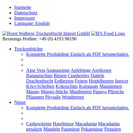
Startseite
Datenschutz
Impressum
Language: English
Beratungs Hotline: +49 (0) 4193 98190
Trockenfrüchte
Komplette Produktliste
Einfach als PDF herunterladen.
Aloe Vera
Ananasringe
Apfelringe
Aprikosen
Bananenchips
Birnen
Cranberries
Datteln
Drachenfrucht
Erdbeeren
Feigen
Heidelbeeren
Ingwer
Kiwi-Scheiben
Kokoschips
Kumquats
Mandarinen
Mango
Mango-Stücke
Maulbeeren
Papaya
Pfirsiche
Pflaumen
Physalis
Weinbeeren
Nüsse
Komplette Produktliste
Einfach als PDF herunterladen.
Cashewkerne
Haselnüsse
Macadamia
Macadamia
gesalzen
Mandeln
Paranüsse
Pekannüsse
Pistazien