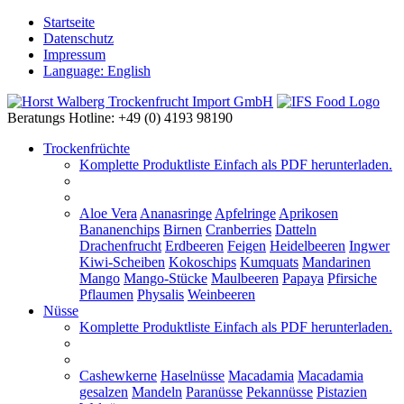
Startseite
Datenschutz
Impressum
Language: English
Beratungs Hotline: +49 (0) 4193 98190
Trockenfrüchte
Komplette Produktliste
Einfach als PDF herunterladen.
Aloe Vera
Ananasringe
Apfelringe
Aprikosen
Bananenchips
Birnen
Cranberries
Datteln
Drachenfrucht
Erdbeeren
Feigen
Heidelbeeren
Ingwer
Kiwi-Scheiben
Kokoschips
Kumquats
Mandarinen
Mango
Mango-Stücke
Maulbeeren
Papaya
Pfirsiche
Pflaumen
Physalis
Weinbeeren
Nüsse
Komplette Produktliste
Einfach als PDF herunterladen.
Cashewkerne
Haselnüsse
Macadamia
Macadamia
gesalzen
Mandeln
Paranüsse
Pekannüsse
Pistazien