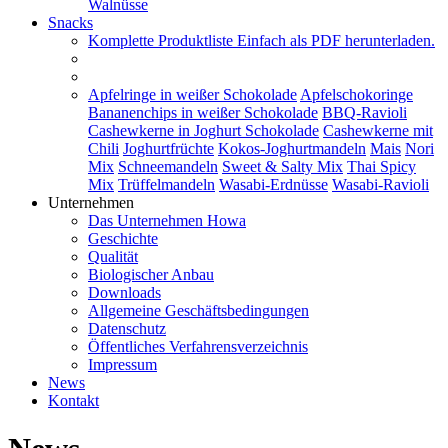
Walnüsse
Snacks
Komplette Produktliste
Einfach als PDF herunterladen.
Apfelringe in weißer Schokolade
Apfelschokoringe
Bananenchips in weißer Schokolade
BBQ-Ravioli
Cashewkerne in Joghurt Schokolade
Cashewkerne mit
Chili
Joghurtfrüchte
Kokos-Joghurtmandeln
Mais
Nori
Mix
Schneemandeln
Sweet & Salty Mix
Thai Spicy
Mix
Trüffelmandeln
Wasabi-Erdnüsse
Wasabi-Ravioli
Unternehmen
Das Unternehmen Howa
Geschichte
Qualität
Biologischer Anbau
Downloads
Allgemeine Geschäftsbedingungen
Datenschutz
Öffentliches Verfahrensverzeichnis
Impressum
News
Kontakt